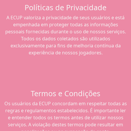
Políticas de Privacidade
A ECUP valoriza a privacidade de seus usuários e está
empenhada em proteger todas as informações
pessoais fornecidas durante o uso de nossos serviços.
Todos os dados coletados são utilizados
exclusivamente para fins de melhoria contínua da
experiência de nossos jogadores.
Termos e Condições
Os usuários da ECUP concordam em respeitar todas as
regras e regulamentos estabelecidos. É importante ler
e entender todos os termos antes de utilizar nossos
serviços. A violação destes termos pode resultar em