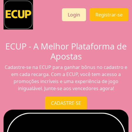
Login
Registrar-se
ECUP - A Melhor Plataforma de
Apostas
Cadastre-se na ECUP para ganhar bônus no cadastro e
em cada recarga. Com a ECUP, você tem acesso a
promoções incríveis e uma experiência de jogo
inigualável. Junte-se aos vencedores agora!
CADASTRE-SE